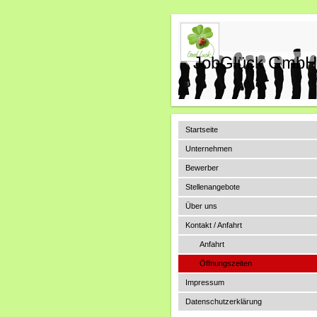
JobGlück GmbH
Startseite
Unternehmen
Bewerber
Stellenangebote
Über uns
Kontakt / Anfahrt
Anfahrt
Öffnungszeiten
Impressum
Datenschutzerklärung