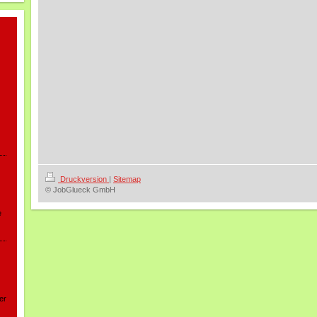
Druckversion
|
Sitemap
© JobGlueck GmbH
e
er