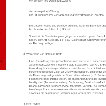
Wir erheben Ihre Daten zum Zweck:
der Vertragsdurchführung
der Erfüllung unserer vertraglichen und vorvertraglichen Pflichten
Die Datenerhebung und Datenverarbeitung ist für die Durchführung d
beruht auf Artikel 6 Abs. 1 b) DSGVO.
e
Soweit wir für Verarbeitungsvorgänge personenbezogener Daten Ihre 
haben, dient Art. 6 Absatz. 1 lit. a EU-Datenschutz-Grund
als Rechtsgrundlage.
3. Weitergabe von Daten an Dritte
er
Eine Übermittlung Ihrer persönlichen Daten an Dritte zu anderen al
aufgeführten Zwecken findet nicht statt. Soweit dies nach Art. 6 Abs. 
Abwicklung des Vertragsverhältnisses mit Ihnen erforderlich ist, we
personenbezogenen Daten an Dritte weitergegeben. Empfänger der Dat
die Daten aufgrund gesetzlicher Vorschriften erhalten (z. B. Sozialv
Finanzbehörden), interne Stellen, die an der Ausführung der jeweil
beteiligt sind (Personalverwaltung, Buchhaltung, Bankinstitute/Zahlun
Rechnungswesen, Kundenservice, Marketing, Vertrieb), bei Versan
beauftragte Transportunternehmen/Versandunternehmen, Vertragspa
soweit es die gesetzlichen Bestimmungen fordern bzw. zulassen.
4. Ihre Rechte