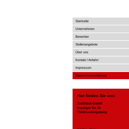
JobGlück GmbH
Startseite
Unternehmen
Bewerber
Stellenangebote
Über uns
Kontakt / Anfahrt
Impressum
Datenschutzerklärung
Hier finden Sie uns:
JobGlück GmbH
Asperger Str. 55
71634 Ludwigsburg