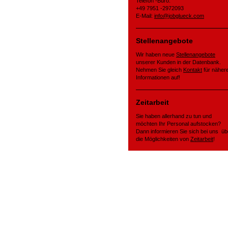
Telefon -Büro:
+49 7951 -2972093
E-Mail:
info@jobglueck.com
Stellenangebote
Wir haben neue
Stellenangebote
unserer Kunden in der Datenbank.
Nehmen Sie gleich
Kontakt
für näher
Informationen auf!
Zeitarbeit
Sie haben allerhand zu tun und
möchten Ihr Personal aufstocken?
Dann informieren Sie sich bei uns üb
die Möglichkeiten von
Zeitarbeit
!