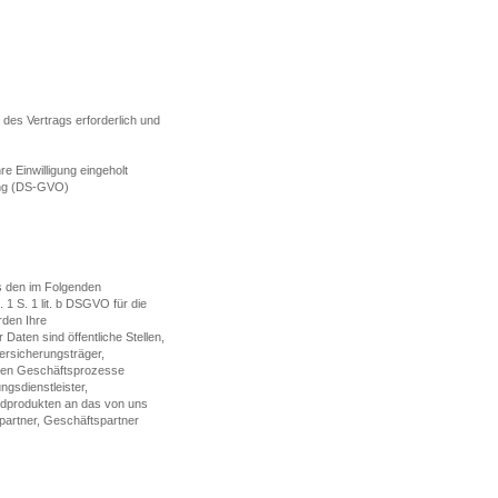
es Vertrags erforderlich und
Einwilligung eingeholt
verordnung (DS-GVO)
s den im Folgenden
1 S. 1 lit. b DSGVO für die
rden Ihre
en sind öffentliche Stellen,
ersicherungsträger,
igen Geschäftsprozesse
gsdienstleister,
dprodukten an das von uns
rtner, Geschäftspartner